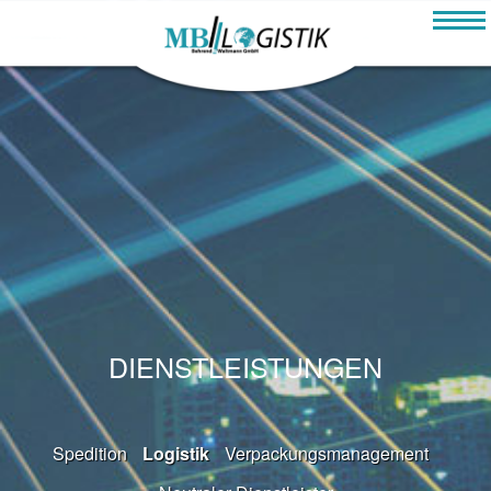
Navigation
überspringen
DIENSTLEISTUNGEN
Navigation
Spedition
Logistik
Verpackungsmanagement